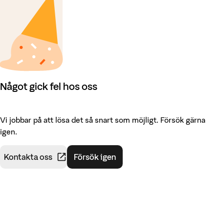
Något gick fel hos oss
Vi jobbar på att lösa det så snart som möjligt. Försök gärna
igen.
Kontakta oss
Försök igen
(
öppnas i ny flik
)